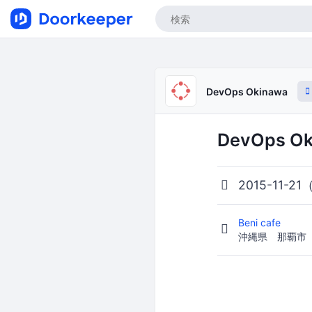
DevOps Okinawa
DevOps Ok
2015-11-21
Beni cafe
沖縄県 那覇市 